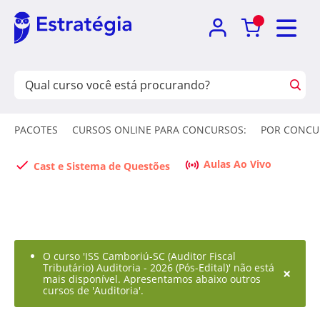
PACOTES
CURSOS ONLINE PARA CONCURSOS:
POR CONCU
Aulas Ao Vivo
Cast e Sistema de Questões
O curso 'ISS Camboriú-SC (Auditor Fiscal
Tributário) Auditoria - 2026 (Pós-Edital)' não está
×
mais disponível. Apresentamos abaixo outros
cursos de 'Auditoria'.