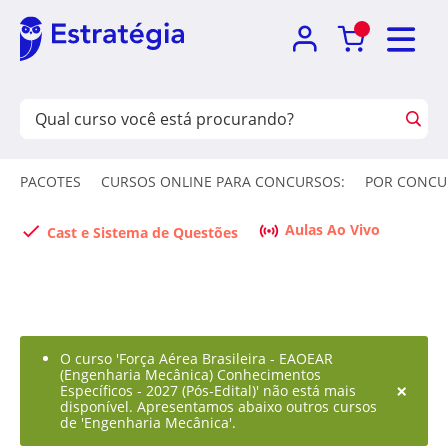
PACOTES
CURSOS ONLINE PARA CONCURSOS:
POR CONCU
Aulas Ao Vivo
Cast e Sistema de Questões
O curso 'Força Aérea Brasileira - EAOEAR
(Engenharia Mecânica) Conhecimentos
×
Específicos - 2027 (Pós-Edital)' não está mais
disponível. Apresentamos abaixo outros cursos
de 'Engenharia Mecânica'.