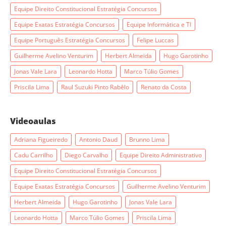
Equipe Direito Constitucional Estratégia Concursos
Equipe Exatas Estratégia Concursos
Equipe Informática e TI
Equipe Português Estratégia Concursos
Felipe Luccas
Guilherme Avelino Venturim
Herbert Almeida
Hugo Garotinho
Jonas Vale Lara
Leonardo Hotta
Marco Túlio Gomes
Priscila Lima
Raul Suzuki Pinto Rabêlo
Renato da Costa
Videoaulas
Adriana Figueiredo
Antonio Daud
Brunno Lima
Cadu Carrilho
Diego Carvalho
Equipe Direito Administrativo
Equipe Direito Constitucional Estratégia Concursos
Equipe Exatas Estratégia Concursos
Guilherme Avelino Venturim
Herbert Almeida
Hugo Garotinho
Jonas Vale Lara
Leonardo Hotta
Marco Túlio Gomes
Priscila Lima