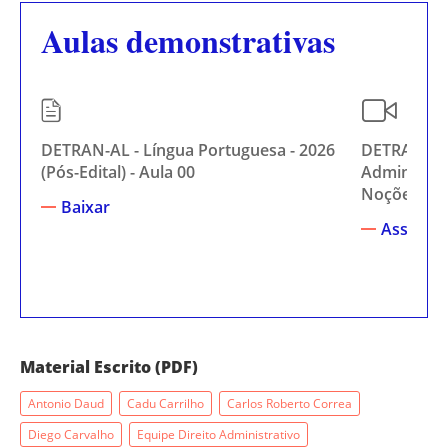
Aulas demonstrativas
DETRAN-AL - Língua Portuguesa - 2026
DETRAN-AL 
(Pós-Edital) - Aula 00
Administrati
Noções Ger
Baixar
Assistir
Material Escrito (PDF)
Antonio Daud
Cadu Carrilho
Carlos Roberto Correa
Diego Carvalho
Equipe Direito Administrativo