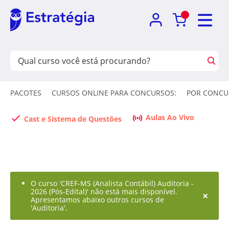
PACOTES
CURSOS ONLINE PARA CONCURSOS:
POR CONCU
Aulas Ao Vivo
Cast e Sistema de Questões
O curso 'CREF-MS (Analista Contábil) Auditoria -
2026 (Pós-Edital)' não está mais disponível.
×
Apresentamos abaixo outros cursos de
'Auditoria'.