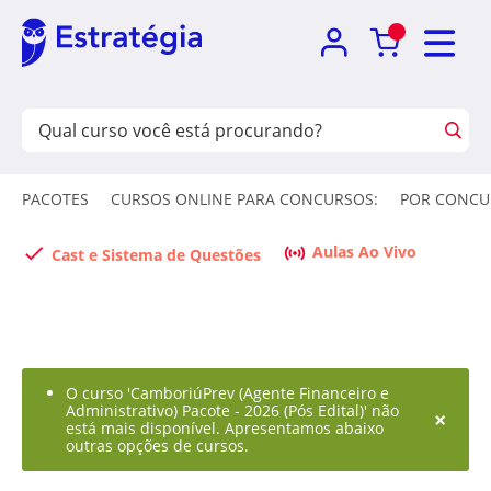
PACOTES
CURSOS ONLINE PARA CONCURSOS:
POR CONCU
Aulas Ao Vivo
Cast e Sistema de Questões
O curso 'CamboriúPrev (Agente Financeiro e
Administrativo) Pacote - 2026 (Pós Edital)' não
×
está mais disponível. Apresentamos abaixo
outras opções de cursos.