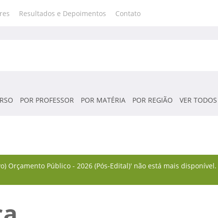
res
Resultados e Depoimentos
Contato
RSO
POR PROFESSOR
POR MATÉRIA
POR REGIÃO
VER TODOS
o) Orçamento Público - 2026 (Pós-Edital)' não está mais disponíve
ca