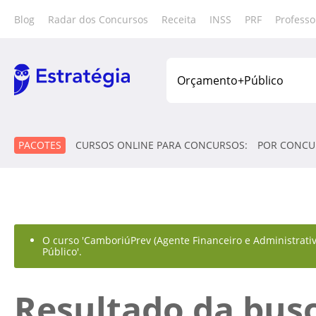
Blog
Radar dos Concursos
Receita
INSS
PRF
Professo
PACOTES
CURSOS ONLINE PARA CONCURSOS:
POR CONCU
O curso 'CamboriúPrev (Agente Financeiro e Administrativ
Público'.
Resultado da bus