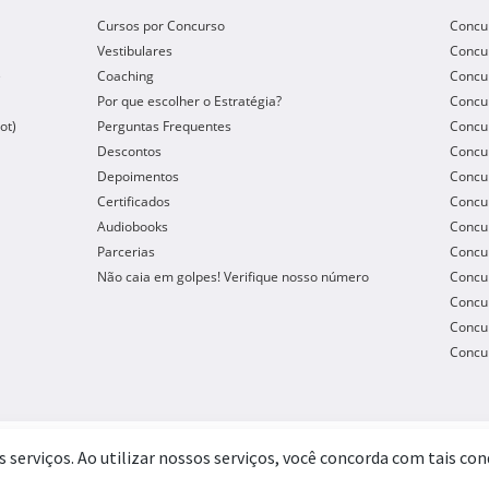
Cursos por Concurso
Concu
Vestibulares
Concu
e
Coaching
Concur
Por que escolher o Estratégia?
Concur
ot)
Perguntas Frequentes
Concur
Descontos
Concu
Depoimentos
Concu
Certificados
Concu
Audiobooks
Concur
Parcerias
Concu
Não caia em golpes! Verifique nosso número
Concu
Concur
Concur
Concur