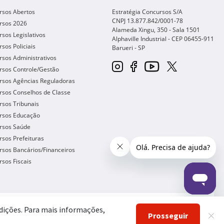
rsos Abertos
Estratégia Concursos S/A
CNPJ 13.877.842/0001-78
rsos 2026
Alameda Xingu, 350 - Sala 1501
sos Legislativos
Alphaville Industrial - CEP
06455-911
sos Policiais
Barueri
-
SP
sos Administrativos
rsos Controle/Gestão
rsos Agências Reguladoras
rsos Conselhos de Classe
sos Tribunais
rsos Educação
rsos Saúde
sos Prefeituras
sos Bancários/Financeiros
sos Fiscais