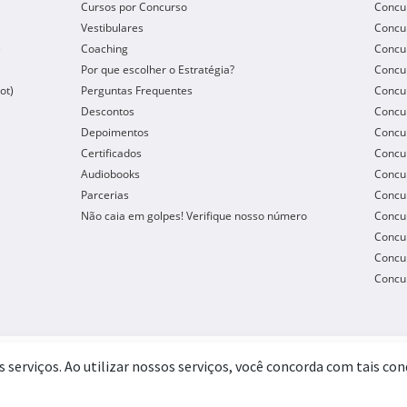
Cursos por Concurso
Concu
Vestibulares
Concu
e
Coaching
Concur
Por que escolher o Estratégia?
Concur
ot)
Perguntas Frequentes
Concur
Descontos
Concu
Depoimentos
Concu
Certificados
Concu
Audiobooks
Concur
Parcerias
Concu
Não caia em golpes! Verifique nosso número
Concu
Concur
Concur
Concur