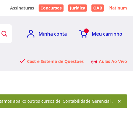
Assinaturas
Concursos
Jurídica
OAB
Platinum
Minha conta
Meu carrinho
Cast e Sistema de Questões
Aulas Ao Vivo
×
tamos abaixo outros cursos de 'Contabilidade Gerencial'.