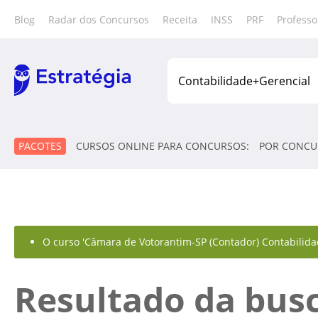
Blog
Radar dos Concursos
Receita
INSS
PRF
Professo
PACOTES
CURSOS ONLINE PARA CONCURSOS:
POR CONCU
O curso 'Câmara de Votorantim-SP (Contador) Contabilidade
Resultado da bus