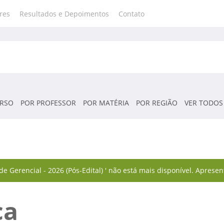
res
Resultados e Depoimentos
Contato
RSO
POR PROFESSOR
POR MATÉRIA
POR REGIÃO
VER TODOS
 Gerencial - 2026 (Pós-Edital) ' não está mais disponível. Apresen
ca