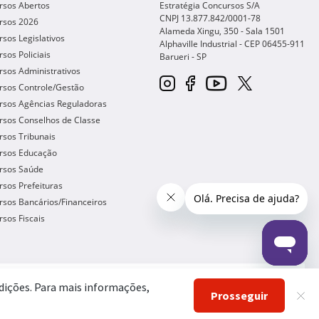
rsos Abertos
Estratégia Concursos S/A
CNPJ 13.877.842/0001-78
rsos 2026
Alameda Xingu, 350 - Sala 1501
sos Legislativos
Alphaville Industrial - CEP
06455-911
sos Policiais
Barueri
-
SP
sos Administrativos
rsos Controle/Gestão
rsos Agências Reguladoras
rsos Conselhos de Classe
sos Tribunais
rsos Educação
rsos Saúde
sos Prefeituras
sos Bancários/Financeiros
sos Fiscais