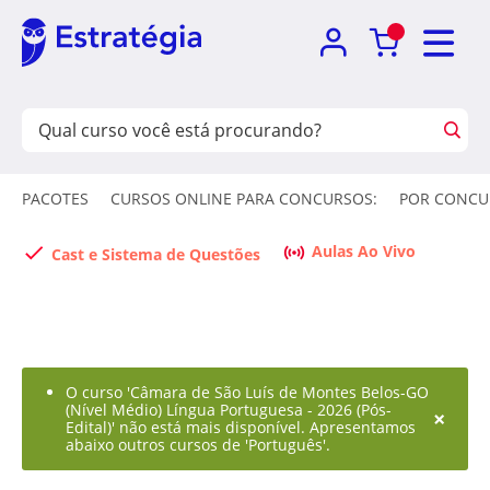
PACOTES
CURSOS ONLINE PARA CONCURSOS:
POR CONCU
Aulas Ao Vivo
Cast e Sistema de Questões
O curso 'Câmara de São Luís de Montes Belos-GO
(Nível Médio) Língua Portuguesa - 2026 (Pós-
×
Edital)' não está mais disponível. Apresentamos
abaixo outros cursos de 'Português'.