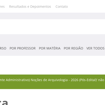
res
Resultados e Depoimentos
Contato
RSO
POR PROFESSOR
POR MATÉRIA
POR REGIÃO
VER TODOS
te Administrativo) Noções de Arquivologia - 2026 (Pós-Edital)' nã
ca