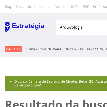
Blog
Radar dos Concursos
Receita
INSS
PRF
Professo
PACOTES
CURSOS ONLINE PARA CONCURSOS:
POR CONCU
O curso 'Câmara de São Luís de Montes Belos-GO (Assisten
de 'Arquivologia'.
Resultado da bus