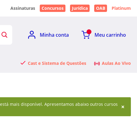
Assinaturas
Concursos
Jurídica
OAB
Platinum
Minha conta
Meu carrinho
Cast e Sistema de Questões
Aulas Ao Vivo
o está mais disponível. Apresentamos abaixo outros cursos
×