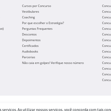
Cursos por Concurso
Concu
Vestibulares
Concu
e
Coaching
Concur
Por que escolher o Estratégia?
Concur
ot)
Perguntas Frequentes
Concur
Descontos
Concu
Depoimentos
Concu
Certificados
Concu
Audiobooks
Concur
Parcerias
Concu
Não caia em golpes! Verifique nosso número
Concu
Concur
Concur
Concur