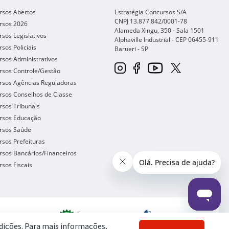
rsos Abertos
Estratégia Concursos S/A
CNPJ 13.877.842/0001-78
rsos 2026
Alameda Xingu, 350 - Sala 1501
sos Legislativos
Alphaville Industrial - CEP
06455-911
sos Policiais
Barueri
-
SP
sos Administrativos
rsos Controle/Gestão
rsos Agências Reguladoras
rsos Conselhos de Classe
sos Tribunais
rsos Educação
rsos Saúde
sos Prefeituras
sos Bancários/Financeiros
sos Fiscais