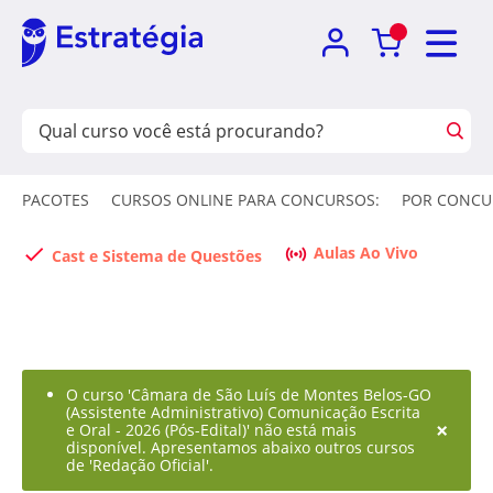
PACOTES
CURSOS ONLINE PARA CONCURSOS:
POR CONCU
Aulas Ao Vivo
Cast e Sistema de Questões
O curso 'Câmara de São Luís de Montes Belos-GO
(Assistente Administrativo) Comunicação Escrita
×
e Oral - 2026 (Pós-Edital)' não está mais
disponível. Apresentamos abaixo outros cursos
de 'Redação Oficial'.