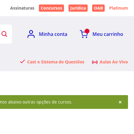
Assinaturas
Concursos
Jurídica
OAB
Platinum
Minha conta
Meu carrinho
Cast e Sistema de Questões
Aulas Ao Vivo
×
amos abaixo outras opções de cursos.