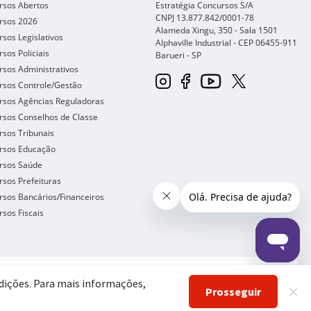
rsos Abertos
Estratégia Concursos S/A
CNPJ 13.877.842/0001-78
rsos 2026
Alameda Xingu, 350 - Sala 1501
sos Legislativos
Alphaville Industrial - CEP
06455-911
sos Policiais
Barueri
-
SP
sos Administrativos
rsos Controle/Gestão
rsos Agências Reguladoras
rsos Conselhos de Classe
sos Tribunais
rsos Educação
rsos Saúde
sos Prefeituras
sos Bancários/Financeiros
sos Fiscais