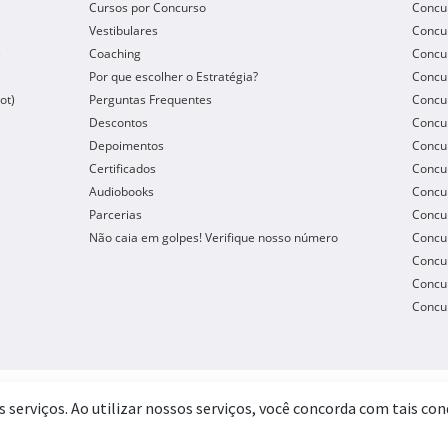
Cursos por Concurso
Concu
Vestibulares
Concu
e
Coaching
Concur
Por que escolher o Estratégia?
Concur
ot)
Perguntas Frequentes
Concur
Descontos
Concu
Depoimentos
Concu
Certificados
Concu
Audiobooks
Concur
Parcerias
Concu
Não caia em golpes! Verifique nosso número
Concu
Concur
Concur
Concur