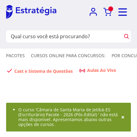
PACOTES
CURSOS ONLINE PARA CONCURSOS:
POR CONCU
Aulas Ao Vivo
Cast e Sistema de Questões
O curso 'Câmara de Santa Maria de Jetibá-ES
(Escriturário) Pacote - 2026 (Pós-Edital) ' não está
×
mais disponível. Apresentamos abaixo outras
opções de cursos.