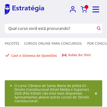
PACOTES
CURSOS ONLINE PARA CONCURSOS:
POR CONCU
Aulas Ao Vivo
Cast e Sistema de Questões
O curso 'Câmara de Santa Maria de Jetibá-ES -
Direito Constitucional (Nível Médio e Superior) -
×
2026 (Pós-Edital)' não está mais disponível.
Apresentamos abaixo outros cursos de 'Direito
Constitucional'.