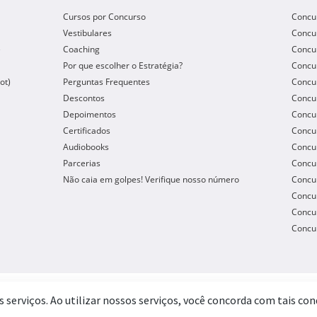
Cursos por Concurso
Concu
Vestibulares
Concu
e
Coaching
Concur
Por que escolher o Estratégia?
Concur
ot)
Perguntas Frequentes
Concur
Descontos
Concu
Depoimentos
Concu
Certificados
Concu
Audiobooks
Concur
Parcerias
Concu
Não caia em golpes! Verifique nosso número
Concu
Concur
Concur
Concur