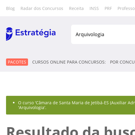
Blog
Radar dos Concursos
Receita
INSS
PRF
Professo
PACOTES
CURSOS ONLINE PARA CONCURSOS:
POR CONCU
O curso 'Câmara de Santa Maria de Jetibá-ES (Auxiliar Adm
'Arquivologia'.
Resultado da bus