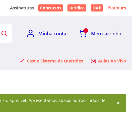
Assinaturas
Concursos
Jurídica
OAB
Platinum
Minha conta
Meu carrinho
Cast e Sistema de Questões
Aulas Ao Vivo
 mais disponível. Apresentamos abaixo outros cursos de
×