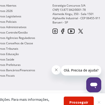
rsos Abertos
Estratégia Concursos S/A
CNPJ 13.877.842/0001-78
rsos 2026
Alameda Xingu, 350 - Sala 1501
sos Legislativos
Alphaville Industrial - CEP
06455-911
sos Policiais
Barueri
-
SP
sos Administrativos
rsos Controle/Gestão
rsos Agências Reguladoras
rsos Conselhos de Classe
sos Tribunais
rsos Educação
rsos Saúde
sos Prefeituras
sos Bancários/Financeiros
sos Fiscais