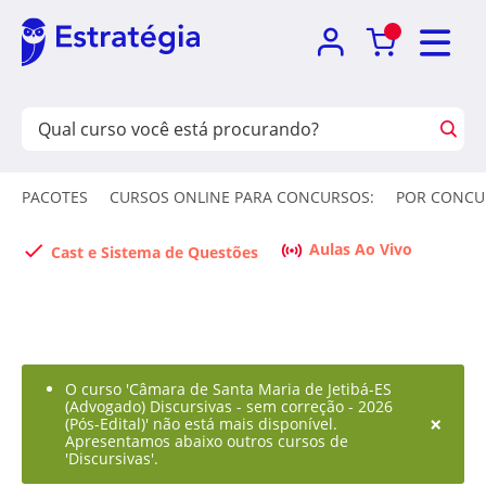
PACOTES
CURSOS ONLINE PARA CONCURSOS:
POR CONCU
Aulas Ao Vivo
Cast e Sistema de Questões
O curso 'Câmara de Santa Maria de Jetibá-ES
(Advogado) Discursivas - sem correção - 2026
×
(Pós-Edital)' não está mais disponível.
Apresentamos abaixo outros cursos de
'Discursivas'.