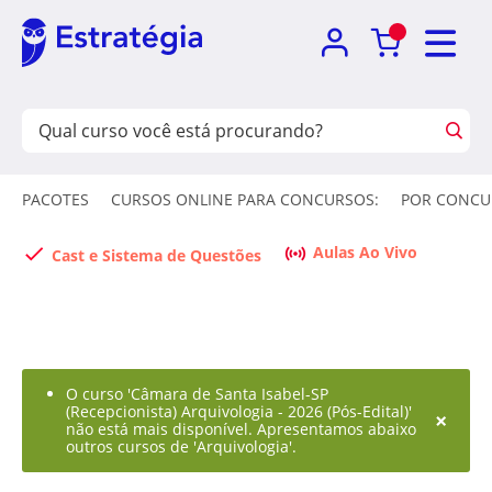
PACOTES
CURSOS ONLINE PARA CONCURSOS:
POR CONCU
Aulas Ao Vivo
Cast e Sistema de Questões
O curso 'Câmara de Santa Isabel-SP
(Recepcionista) Arquivologia - 2026 (Pós-Edital)'
×
não está mais disponível. Apresentamos abaixo
outros cursos de 'Arquivologia'.