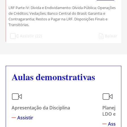
LRF Parte IV: Dívida e Endividamento: Dívida Pública; Operações
de Créditos; Vedações; Banco Central do Brasil; Garantia e
Contragarantia; Restos a Pagar na LRF. Disposições Finais e
Transitórias.
Assistir (22)
Baixar
Aulas demonstrativas
Apresentação da Disciplina
Planejamen
LDO e LOA
Assistir
Assistir