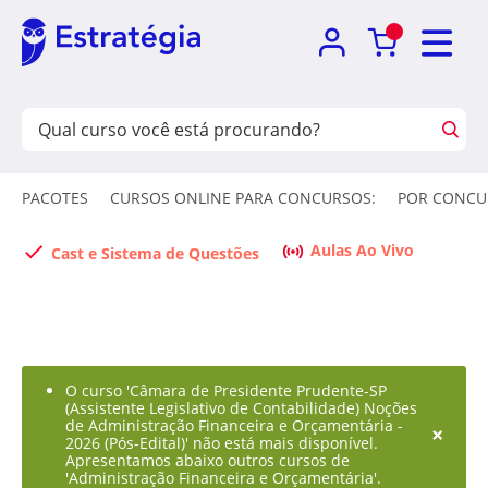
PACOTES
CURSOS ONLINE PARA CONCURSOS:
POR CONCU
Aulas Ao Vivo
Cast e Sistema de Questões
O curso 'Câmara de Presidente Prudente-SP
(Assistente Legislativo de Contabilidade) Noções
de Administração Financeira e Orçamentária -
×
2026 (Pós-Edital)' não está mais disponível.
Apresentamos abaixo outros cursos de
'Administração Financeira e Orçamentária'.