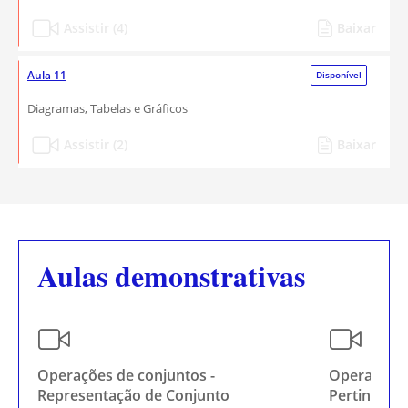
Assistir (4)
Baixar
Aula 11
Disponível
Diagramas, Tabelas e Gráficos
Assistir (2)
Baixar
Aulas demonstrativas
Operações de conjuntos -
Operações 
Representação de Conjunto
Pertinência