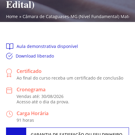
Edital)
Home
Câmara de Cataguases-MG (Nível Fundamental) Matemáti
Aula demonstrativa disponível
Download liberado
Certificado
Ao final do curso receba um certificado de conclusão
Cronograma
Vendas até: 30/08/2026
Acesso até o dia da prova.
Carga Horária
91 horas
GARANTIA DE SATISFAÇÃO
OU SEU DINHEIRO