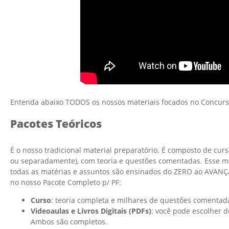
Entenda abaixo TODOS os nossos materiais focados no Concurs
Pacotes Teóricos
É o nosso tradicional material preparatório. É composto de cu
ou separadamente), com teoria e questões comentadas. Esse mate
todas as matérias e assuntos são ensinados do ZERO ao AVANÇ
no nosso Pacote Completo p/ PF:
Curso
: teoria completa e milhares de questões comentada
Videoaulas e Livros Digitais (PDFs)
: você pode escolher d
Ambos são completos.