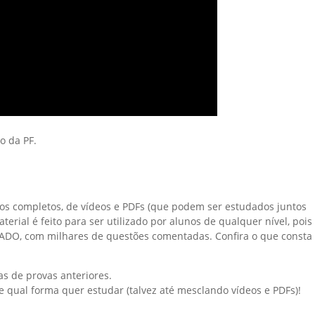
o da PF.
rsos completos, de vídeos e PDFs (que podem ser estudados juntos
rial é feito para ser utilizado por alunos de qualquer nível, pois
ADO, com milhares de questões comentadas. Confira o que consta
s de provas anteriores.
e qual forma quer estudar (talvez até mesclando vídeos e PDFs)!