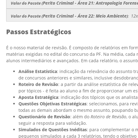
Perito Criminal - Área 21: Antropologia Forens
Valor do Pacote
(
Perito Criminal - Área 22: Meio Ambiente
12
Valor do Pacote
(
)
:
Passos Estratégicos
É o nosso material de revisão. É composto de relatórios em fo
matérias exigidas no edital do concurso da PF. Na média, cada 
alunos intermediários e avançados. Em cada relatório, o assun
Análise Estatística
: indicação da relevância do assunto t
de concursos anteriores e similares, inclusive desdobran
Roteiro de Revisão
: a partir da análise estatística de r
por tópicos - é feita ao aluno a fim de proporcionar um e
Aposta Estratégica
: indicação dos tópicos que os analis
Questões Objetivas Estratégicas
: selecionamos, para r
todas as demais abordam o mesmo assunto, poupando ba
Questionário de Revisão
: além do
Roteiro de Revisão
, o a
seguir a resposta para validação.
Simulados de Questões Inéditas
: para complementar o m
pequenos simulados a cada 3 relatórios, tendo o objetivo 