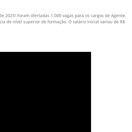
 de 2025! Foram ofertadas 1.000 vagas para os cargos de Agente,
cia de nível superior de formação. O salário inicial variou de R$