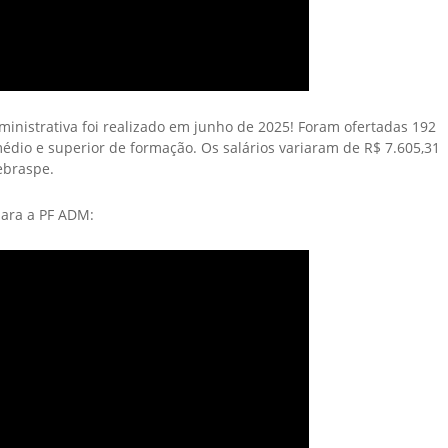
dministrativa foi realizado em junho de 2025! Foram ofertadas 192
édio e superior de formação. Os salários variaram de R$ 7.605,31
Cebraspe.
para a PF ADM: