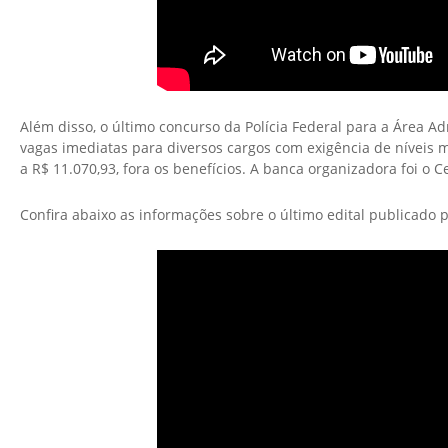
Além disso, o último concurso da Polícia Federal para a Área A
vagas imediatas para diversos cargos com exigência de níveis m
a R$ 11.070,93, fora os benefícios. A banca organizadora foi o 
Confira abaixo as informações sobre o último edital publicado 