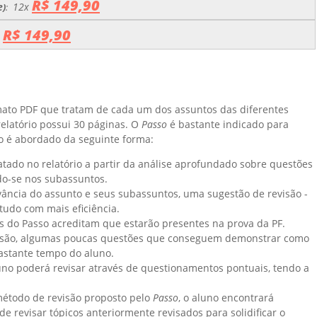
R$ 149,90
e
12x
)
:
R$ 149,90
x
rmato PDF que tratam de cada um dos assuntos das diferentes
relatório possui 30 páginas. O
Passo
é bastante indicado para
to é abordado da seguinte forma:
ratado no relatório a partir da análise aprofundado sobre questões
do-se nos subassuntos.
elevância do assunto e seus subassuntos, uma sugestão de revisão -
studo com mais eficiência.
tas do Passo acreditam que estarão presentes na prova da PF.
evisão, algumas poucas questões que conseguem demonstrar como
stante tempo do aluno.
luno poderá revisar através de questionamentos pontuais, tendo a
étodo de revisão proposto pelo
Passo
, o aluno encontrará
de revisar tópicos anteriormente revisados para solidificar o