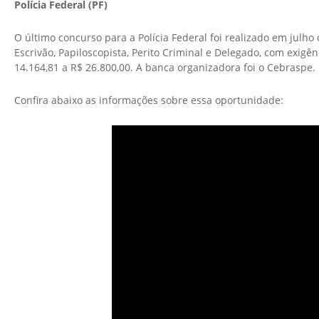
Polícia Federal (PF)
O último concurso para a Polícia Federal foi realizado em julho
Escrivão, Papiloscopista, Perito Criminal e Delegado, com exigên
14.164,81 a R$ 26.800,00. A banca organizadora foi o Cebraspe.
Confira abaixo as informações sobre essa oportunidade: