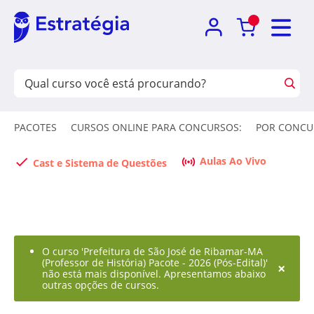
PACOTES
CURSOS ONLINE PARA CONCURSOS:
POR CONCU
Aulas Ao Vivo
Cast e Sistema de Questões
O curso 'Prefeitura de São José de Ribamar-MA
(Professor de História) Pacote - 2026 (Pós-Edital)'
×
não está mais disponível. Apresentamos abaixo
outras opções de cursos.