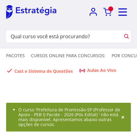
PACOTES
CURSOS ONLINE PARA CONCURSOS:
POR CONCU
Aulas Ao Vivo
Cast e Sistema de Questões
O curso 'Prefeitura de Promissão-SP (Professor de
Apoio - PEB I) Pacote - 2026 (Pós-Edital) ' não está
×
mais disponível. Apresentamos abaixo outras
opções de cursos.