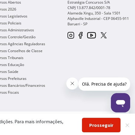
rsos Abertos
Estratégia Concursos S/A
CNPJ 13.877.842/0001-78
rsos 2026
Alameda Xingu, 350 - Sala 1501
sos Legislativos
Alphaville Industrial - CEP
06455-911
sos Policiais
Barueri
-
SP
sos Administrativos
rsos Controle/Gestão
rsos Agências Reguladoras
rsos Conselhos de Classe
sos Tribunais
rsos Educação
rsos Saúde
sos Prefeituras
sos Bancários/Financeiros
sos Fiscais