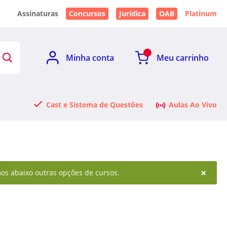
Assinaturas
Concursos
Jurídica
OAB
Platinum
Minha conta
Meu carrinho
Cast e Sistema de Questões
Aulas Ao Vivo
×
mos abaixo outras opções de cursos.