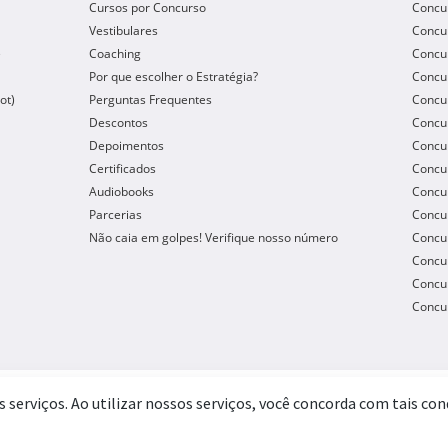
Cursos por Concurso
Concu
Vestibulares
Concu
e
Coaching
Concur
Por que escolher o Estratégia?
Concur
ot)
Perguntas Frequentes
Concur
Descontos
Concu
Depoimentos
Concu
Certificados
Concu
Audiobooks
Concur
Parcerias
Concu
Não caia em golpes! Verifique nosso número
Concu
Concur
Concur
Concur