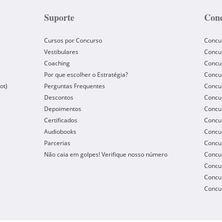
Suporte
Conc
Cursos por Concurso
Concu
Vestibulares
Concu
e
Coaching
Concur
Por que escolher o Estratégia?
Concur
ot)
Perguntas Frequentes
Concur
Descontos
Concu
Depoimentos
Concu
Certificados
Concu
Audiobooks
Concur
Parcerias
Concu
Não caia em golpes! Verifique nosso número
Concu
Concur
Concur
Concur