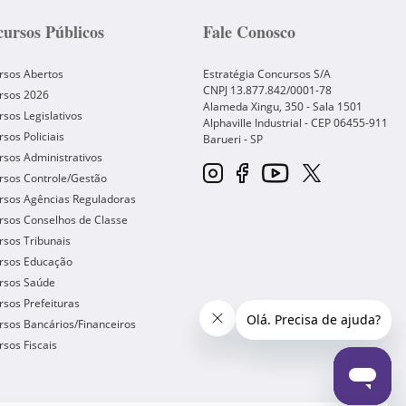
ursos Públicos
Fale Conosco
rsos Abertos
Estratégia Concursos S/A
CNPJ 13.877.842/0001-78
rsos 2026
Alameda Xingu, 350 - Sala 1501
sos Legislativos
Alphaville Industrial - CEP
06455-911
sos Policiais
Barueri
-
SP
sos Administrativos
rsos Controle/Gestão
rsos Agências Reguladoras
rsos Conselhos de Classe
sos Tribunais
rsos Educação
rsos Saúde
sos Prefeituras
sos Bancários/Financeiros
sos Fiscais