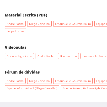
Material Escrito (PDF)
André Rocha
Diego Carvalho
Emannuelle Gouveia Rolim
Equipe 
Felipe Luccas
Videoaulas
Adriana Figueiredo
André Rocha
Brunno Lima
Emannuelle Gouve
Fórum de dúvidas
André Rocha
Diego Carvalho
Emannuelle Gouveia Rolim
Equipe 
Equipe Informática 2 (Diego Carvalho)
Equipe Português Estratégia Con