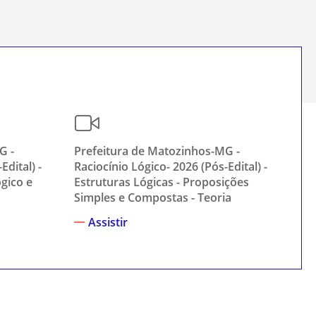
G -
Prefeitura de Matozinhos-MG -
Pr
Edital) -
Raciocínio Lógico- 2026 (Pós-Edital) -
Rac
ógico e
Estruturas Lógicas - Proposições
Est
Simples e Compostas - Teoria
Si
Assistir