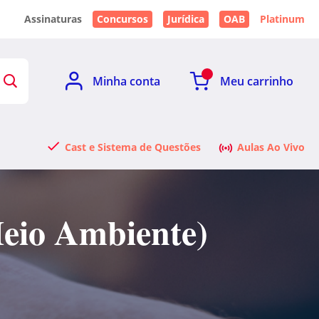
Assinaturas
Concursos
Jurídica
OAB
Platinum
Minha conta
Meu carrinho
Cast e Sistema de Questões
Aulas Ao Vivo
Meio Ambiente)