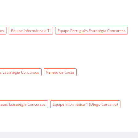
sos
Equipe Informática e TI
Equipe Português Estratégia Concursos
s Estratégia Concursos
Renato da Costa
xatas Estratégia Concursos
Equipe Informática 1 (Diego Carvalho)