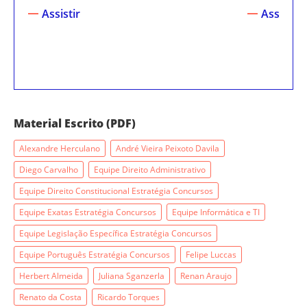
Assistir
Assistir
Material Escrito (PDF)
Alexandre Herculano
André Vieira Peixoto Davila
Diego Carvalho
Equipe Direito Administrativo
Equipe Direito Constitucional Estratégia Concursos
Equipe Exatas Estratégia Concursos
Equipe Informática e TI
Equipe Legislação Específica Estratégia Concursos
Equipe Português Estratégia Concursos
Felipe Luccas
Herbert Almeida
Juliana Sganzerla
Renan Araujo
Renato da Costa
Ricardo Torques