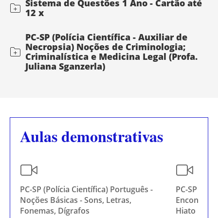
Sistema de Questões 1 Ano - Cartão até
12 x
PC-SP (Polícia Científica - Auxiliar de
Necropsia) Noções de Criminologia;
Criminalística e Medicina Legal (Profa.
Juliana Sganzerla)
Aulas demonstrativas
PC-SP (Polícia Científica) Português -
PC-SP (Políc
Noções Básicas - Sons, Letras,
Encontros V
Fonemas, Dígrafos
Hiato