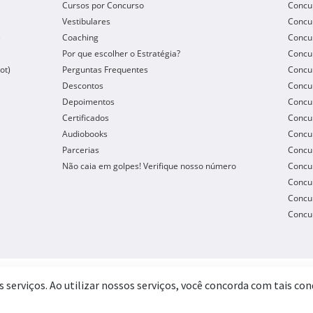
Cursos por Concurso
Concu
Vestibulares
Concu
e
Coaching
Concur
Por que escolher o Estratégia?
Concur
ot)
Perguntas Frequentes
Concur
Descontos
Concu
Depoimentos
Concu
Certificados
Concu
Audiobooks
Concur
Parcerias
Concu
Não caia em golpes! Verifique nosso número
Concu
Concur
Concur
Concur