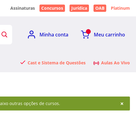
Assinaturas
Concursos
Jurídica
OAB
Platinum
Minha conta
Meu carrinho
Cast e Sistema de Questões
Aulas Ao Vivo
×
baixo outras opções de cursos.