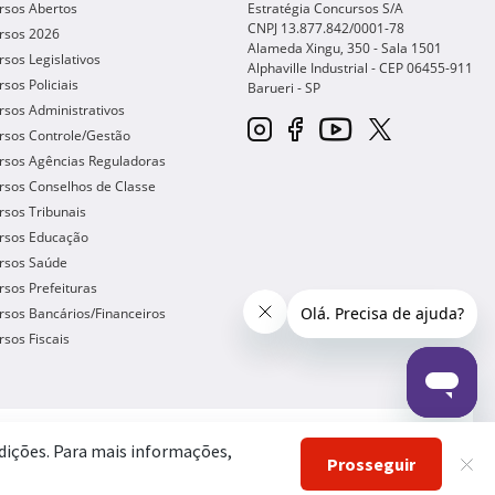
rsos Abertos
Estratégia Concursos S/A
CNPJ 13.877.842/0001-78
rsos 2026
Alameda Xingu, 350 - Sala 1501
sos Legislativos
Alphaville Industrial - CEP
06455-911
sos Policiais
Barueri
-
SP
sos Administrativos
rsos Controle/Gestão
rsos Agências Reguladoras
rsos Conselhos de Classe
sos Tribunais
rsos Educação
rsos Saúde
sos Prefeituras
sos Bancários/Financeiros
sos Fiscais